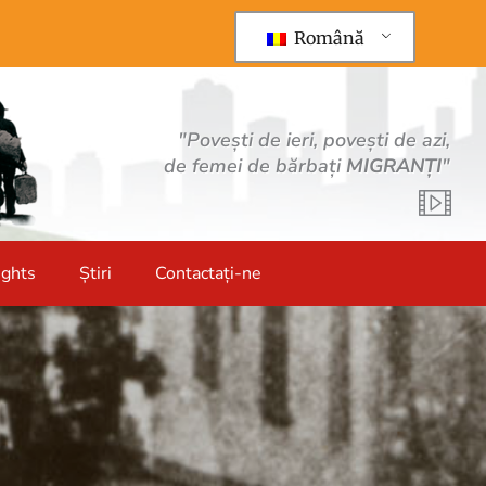
Română
"Povești de ieri, povești de azi,
de femei de bărbați
MIGRANȚI
"
ights
Știri
Contactați-ne