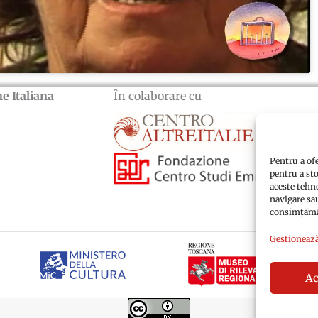
e Italiana
În colaborare cu
Pentru a of
pentru a st
aceste tehn
navigare sau
consimțămân
Gestionează
Ac