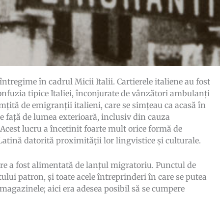
tregime în cadrul Micii Italii. Cartierele italiene au fost
nfuzia tipice Italiei, înconjurate de vânzători ambulanți
mțită de emigranții italieni, care se simțeau ca acasă în
e față de lumea exterioară, inclusiv din cauza
. Acest lucru a încetinit foarte mult orice formă de
atină datorită proximității lor lingvistice și culturale.
are a fost alimentată de lanțul migratoriu. Punctul de
tului patron, și toate acele întreprinderi în care se putea
, magazinele; aici era adesea posibil să se cumpere