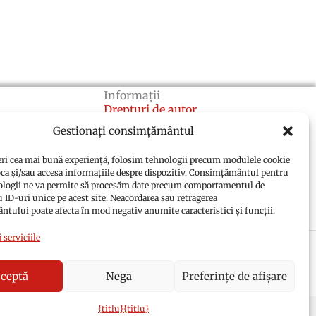
Informații
Drepturi de autor
Gestionați consimțământul
Credite
Politica privind cookie-urile
eri cea mai bună experiență, folosim tehnologii precum modulele cookie
(UE)
oca și/sau accesa informațiile despre dispozitiv. Consimțământul pentru
ologii ne va permite să procesăm date precum comportamentul de
Politica de confidențialitate
 ID-uri unice pe acest site. Neacordarea sau retragerea
(UE)
tului poate afecta în mod negativ anumite caracteristici și funcții.
 serviciile
ceptă
Nega
Preferințe de afișare
{titlu}
{titlu}