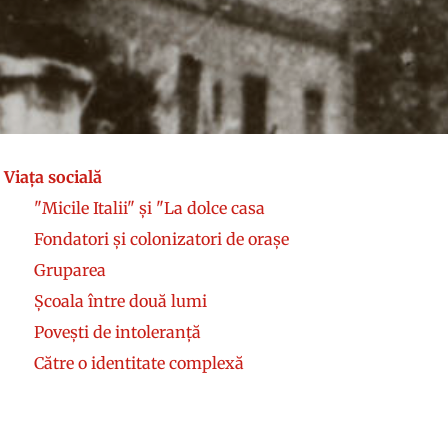
Viața socială
"Micile Italii" și "La dolce casa
Fondatori și colonizatori de orașe
Gruparea
Școala între două lumi
Povești de intoleranță
Către o identitate complexă