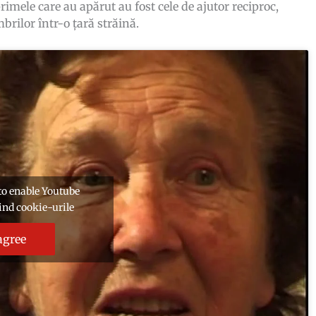
primele care au apărut au fost cele de ajutor reciproc,
brilor într-o țară străină.
' to enable Youtube
vind cookie-urile
agree