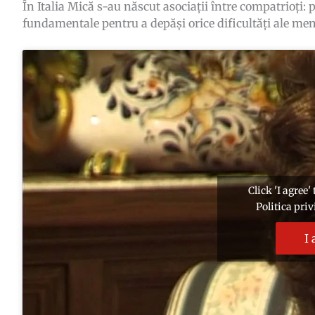
În Italia Mică s-au născut asociații între compatrioți: 
fundamentale pentru a depăși orice dificultăți ale mem
Click 'I agree
Politica pri
I 