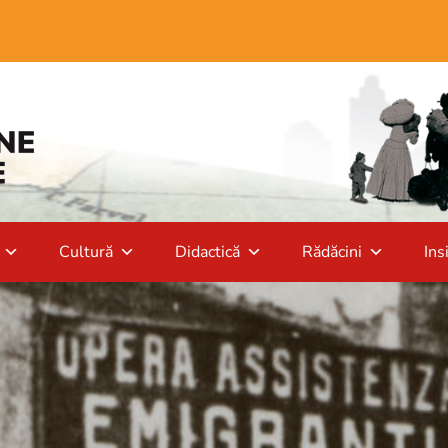
Cultură
Didactică
Rădăcini
Ins