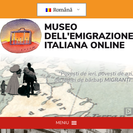
Treci
la
Română
conținut
"Povești de ieri, povești de azi,
de femei de bărbați
MIGRANȚI
"
MENIU