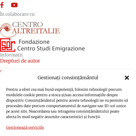
Facebook
YouTube
În colaborare cu
Informații
Drepturi de autor
Credite
Gestionați consimțământul
Politica privind cookie-urile (UE)
Pentru a oferi cea mai bună experiență, folosim tehnologii precum
Politica de confidențialitate (UE)
modulele cookie pentru a stoca și/sau accesa informațiile despre
dispozitiv. Consimțământul pentru aceste tehnologii ne va permite să
procesăm date precum comportamentul de navigare sau ID-uri unice
pe acest site. Neacordarea sau retragerea consimțământului poate
afecta în mod negativ anumite caracteristici și funcții.
Gestionează serviciile