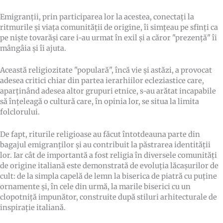
Emigranții, prin participarea lor la acestea, conectați la
ritmurile și viața comunității de origine, îi simțeau pe sfinți ca
pe niște tovarăși care i-au urmat în exil și a căror "prezență" îi
mângâia și îi ajuta.
Această religiozitate "populară", încă vie și astăzi, a provocat
adesea critici chiar din partea ierarhiilor ecleziastice care,
aparținând adesea altor grupuri etnice, s-au arătat incapabile
să înțeleagă o cultură care, în opinia lor, se situa la limita
folclorului.
De fapt, riturile religioase au făcut întotdeauna parte din
bagajul emigranților și au contribuit la păstrarea identității
lor. Iar cât de importantă a fost religia în diversele comunități
de origine italiană este demonstrată de evoluția lăcașurilor de
cult: de la simpla capelă de lemn la biserica de piatră cu puține
ornamente și, în cele din urmă, la marile biserici cu un
clopotniță impunător, construite după stiluri arhitecturale de
inspirație italiană.