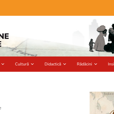
Cultură
Didactică
Rădăcini
Ins
e