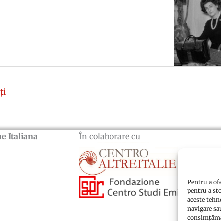
ți
e Italiana
În colaborare cu
Pentru a of
pentru a st
aceste tehn
navigare sau
consimțămân