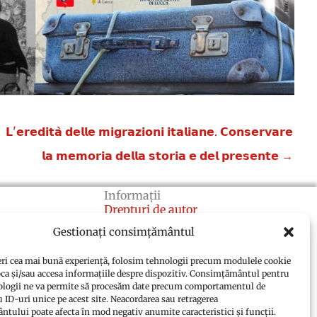
𝗟'𝗲𝗿𝗲𝗱𝗶𝘁𝗮̀ 𝗱𝗲𝗹𝗹𝗲 𝗺𝗶𝗴𝗿𝗮𝘇𝗶𝗼𝗻𝗶 𝗶𝘁𝗮𝗹𝗶𝗮𝗻𝗲. 𝗖𝗼𝗻𝘀𝗲𝗿𝘃𝗮𝗿𝗲
𝗹𝗮 𝗺𝗲𝗺𝗼𝗿𝗶𝗮 𝗱𝗲𝗹𝗹𝗮 𝘀𝘁𝗼𝗿𝗶𝗮 𝗲 𝗱𝗲𝗹 𝗽𝗿𝗲𝘀𝗲𝗻𝘁𝗲 →
Informații
Drepturi de autor
Gestionați consimțământul
Credite
Politica privind cookie-urile
eri cea mai bună experiență, folosim tehnologii precum modulele cookie
(UE)
oca și/sau accesa informațiile despre dispozitiv. Consimțământul pentru
ologii ne va permite să procesăm date precum comportamentul de
Politica de confidențialitate
 ID-uri unice pe acest site. Neacordarea sau retragerea
(UE)
tului poate afecta în mod negativ anumite caracteristici și funcții.