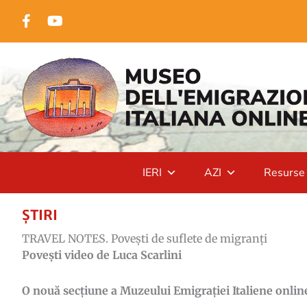
Treci
Facebook
YouTube
la
conținut
IERI
AZI
Resurse
ȘTIRI
TRAVEL NOTES. Povești de suflete de migranți
Povești video de Luca Scarlini
O nouă secțiune a Muzeului Emigrației Italiene onlin