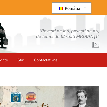
Română
"Povești de ieri, povești de azi,
de femei de bărbați
MIGRANȚI
"
ights
Știri
Contactați-ne