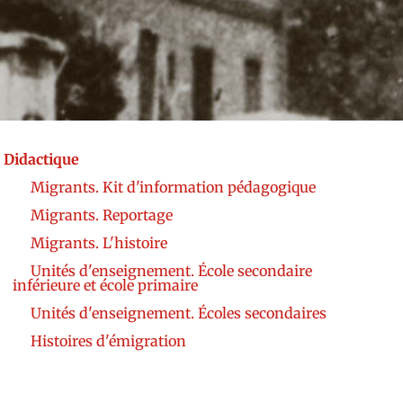
Didactique
Migrants. Kit d'information pédagogique
Migrants. Reportage
Migrants. L'histoire
Unités d'enseignement. École secondaire
inférieure et école primaire
Unités d'enseignement. Écoles secondaires
Histoires d'émigration