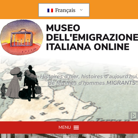
Aller
au
Français
contenu
Histoires d'hier, histoires d'aujourd'hui,
de femmes d'hommes
MIGRANTS
"
MENU