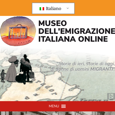
Vai
al
Italiano
contenuto
"Storie di ieri, storie di oggi,
di donne di uomini
MIGRANTI
"
MENU