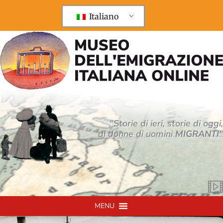
Vai
al
Italiano
contenuto
"Storie di ieri, storie di oggi,
di donne di uomini
MIGRANTI
"
MENU