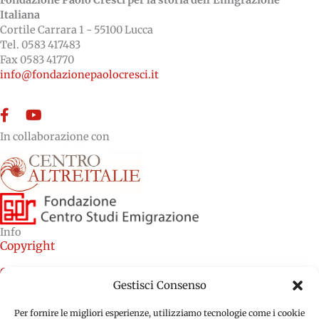
Fondazione Paolo Cresci per la storia dell'Emigrazione
Italiana
Cortile Carrara 1 - 55100 Lucca
Tel. 0583 417483
Fax 0583 41770
info@fondazionepaolocresci.it
Facebook
YouTube
In collaborazione con
Info
Copyright
Credits
Gestisci Consenso
Cookie Policy (EU)
Per fornire le migliori esperienze, utilizziamo tecnologie come i cookie