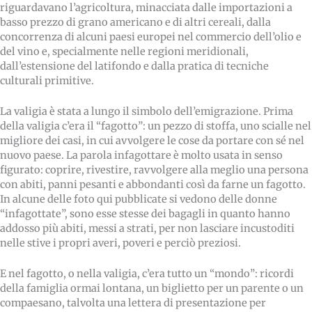
riguardavano l’agricoltura, minacciata dalle importazioni a
basso prezzo di grano americano e di altri cereali, dalla
concorrenza di alcuni paesi europei nel commercio dell’olio e
del vino e, specialmente nelle regioni meridionali,
dall’estensione del latifondo e dalla pratica di tecniche
culturali primitive.
La valigia è stata a lungo il simbolo dell’emigrazione. Prima
della valigia c’era il “fagotto”: un pezzo di stoffa, uno scialle nel
migliore dei casi, in cui avvolgere le cose da portare con sé nel
nuovo paese. La parola infagottare è molto usata in senso
figurato: coprire, rivestire, ravvolgere alla meglio una persona
con abiti, panni pesanti e abbondanti così da farne un fagotto.
In alcune delle foto qui pubblicate si vedono delle donne
“infagottate”, sono esse stesse dei bagagli in quanto hanno
addosso più abiti, messi a strati, per non lasciare incustoditi
nelle stive i propri averi, poveri e perciò preziosi.
E nel fagotto, o nella valigia, c’era tutto un “mondo”: ricordi
della famiglia ormai lontana, un biglietto per un parente o un
compaesano, talvolta una lettera di presentazione per