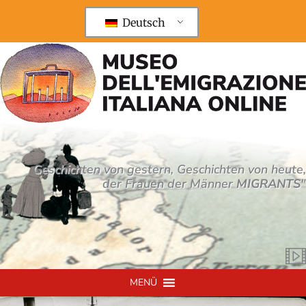
Zum
Inhalt
Deutsch
springen
Geschichten von gestern, Geschichten von heute,
der Frauen der Männer
MIGRANTS
"
MENÜ