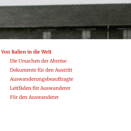
Von Italien in die Welt
Die Ursachen der Abreise
Dokumente für den Austritt
Auswanderungsbeauftragte
Leitfäden für Auswanderer
Für den Auswanderer