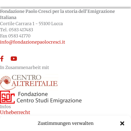
Fondazione Paolo Cresci per la storia dell'Emigrazione
Italiana
Cortile Carrara 1 - 55100 Lucca
Tel. 0583 417483
Fax 0583 41770
info@fondazionepaolocresci.it
Facebook
YouTube
In Zusammenarbeit mit
Infos
Urheberrecht
Kredite
Zustimmungen verwalten