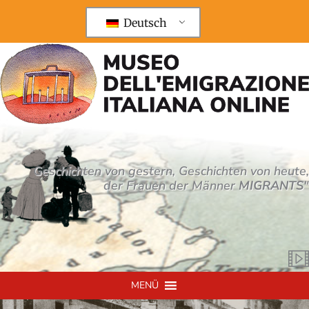
Zum
Inhalt
Deutsch
springen
Geschichten von gestern, Geschichten von heute,
der Frauen der Männer
MIGRANTS
"
MENÜ