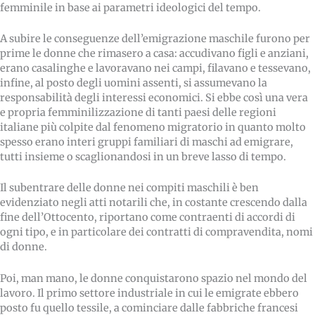
femminile in base ai parametri ideologici del tempo.
A subire le conseguenze dell’emigrazione maschile furono per
prime le donne che rimasero a casa: accudivano figli e anziani,
erano casalinghe e lavoravano nei campi, filavano e tessevano,
infine, al posto degli uomini assenti, si assumevano la
responsabilità degli interessi economici. Si ebbe così una vera
e propria femminilizzazione di tanti paesi delle regioni
italiane più colpite dal fenomeno migratorio in quanto molto
spesso erano interi gruppi familiari di maschi ad emigrare,
tutti insieme o scaglionandosi in un breve lasso di tempo.
Il subentrare delle donne nei compiti maschili è ben
evidenziato negli atti notarili che, in costante crescendo dalla
fine dell’Ottocento, riportano come contraenti di accordi di
ogni tipo, e in particolare dei contratti di compravendita, nomi
di donne.
Poi, man mano, le donne conquistarono spazio nel mondo del
lavoro. Il primo settore industriale in cui le emigrate ebbero
posto fu quello tessile, a cominciare dalle fabbriche francesi