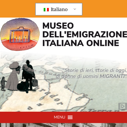
Vai
al
Italiano
contenuto
"Storie di ieri, storie di oggi,
di donne di uomini
MIGRANTI
"
MENU