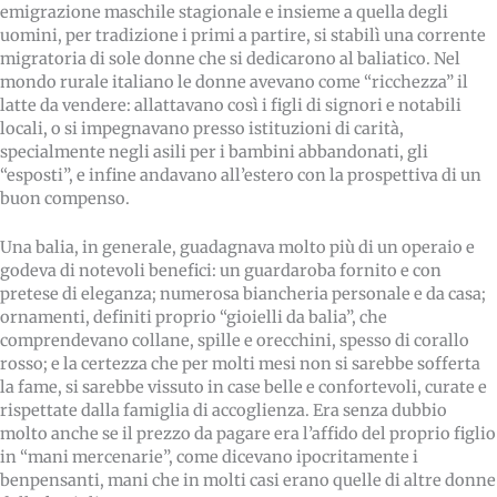
emigrazione maschile stagionale e insieme a quella degli
uomini, per tradizione i primi a partire, si stabilì una corrente
migratoria di sole donne che si dedicarono al baliatico. Nel
mondo rurale italiano le donne avevano come “ricchezza” il
latte da vendere: allattavano così i figli di signori e notabili
locali, o si impegnavano presso istituzioni di carità,
specialmente negli asili per i bambini abbandonati, gli
“esposti”, e infine andavano all’estero con la prospettiva di un
buon compenso.
Una balia, in generale, guadagnava molto più di un operaio e
godeva di notevoli benefici: un guardaroba fornito e con
pretese di eleganza; numerosa biancheria personale e da casa;
ornamenti, definiti proprio “gioielli da balia”, che
comprendevano collane, spille e orecchini, spesso di corallo
rosso; e la certezza che per molti mesi non si sarebbe sofferta
la fame, si sarebbe vissuto in case belle e confortevoli, curate e
rispettate dalla famiglia di accoglienza. Era senza dubbio
molto anche se il prezzo da pagare era l’affido del proprio figlio
in “mani mercenarie”, come dicevano ipocritamente i
benpensanti, mani che in molti casi erano quelle di altre donne