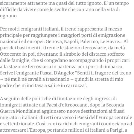
sicuramente attraente ma quasi del tutto ignoto. E' un tempo
difficile da vivere come le svolte che contano nella vita di
ognuno.
Per molti emigranti italiani, il treno rappresenta il mezzo
principale per raggiungere i maggiori porti di emigrazione
nazionali ed europei: Genova, Napoli, Palermo, Le Havre… Al
pari dei bastimenti, i treni e le stazioni ferroviarie, da metà
Ottocento in poi, diventano il simbolo del distacco sofferto
dalle famiglie, che si congedano accompagnando i propri cari
alla stazione ferroviaria in partenza per i porti di imbarco.
Scrive l’emigrante Pascal D’Angelo: “Sentii il fragore del treno
– né muli né cavalli a trascinarlo – quindi la stretta di mio
padre che m’incitava a salire in carrozza”.
A seguito delle politiche di limitazione degli ingressi di
immigrati attuate dai Paesi d’oltreoceano, dopo la Seconda
Guerra Mondiale si aggiunsero nuove destinazioni ai flussi
migratori italiani, diretti ora verso i Paesi dell’Europa centrale
e settentrionale. Così treni carichi di emigranti cominciano ad
attraversare l’Europa, portando milioni di italiani a Parigi, a