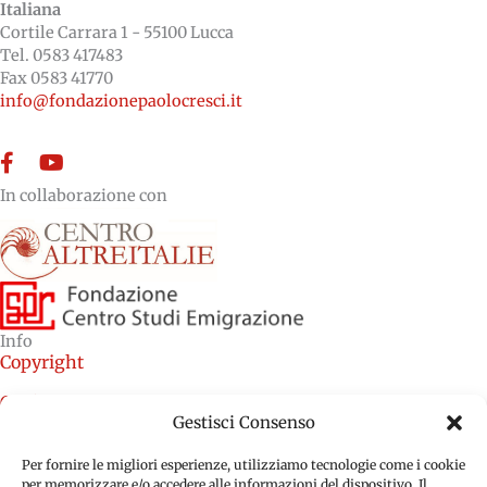
Italiana
Cortile Carrara 1 - 55100 Lucca
Tel. 0583 417483
Fax 0583 41770
info@fondazionepaolocresci.it
Facebook
YouTube
In collaborazione con
Info
Copyright
Credits
Gestisci Consenso
Cookie Policy (EU)
Per fornire le migliori esperienze, utilizziamo tecnologie come i cookie
Privacy Policy (EU)
per memorizzare e/o accedere alle informazioni del dispositivo. Il