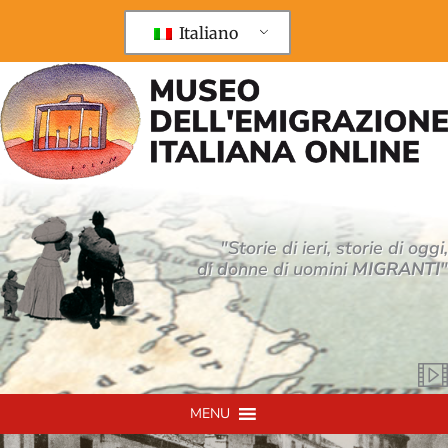
Vai
al
Italiano
contenuto
"Storie di ieri, storie di oggi,
di donne di uomini
MIGRANTI
"
MENU