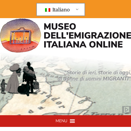
Vai
al
Italiano
contenuto
"Storie di ieri, storie di oggi,
di donne di uomini
MIGRANTI
"
MENU