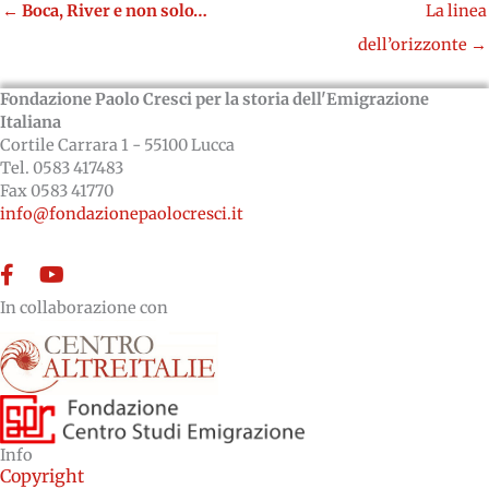
←
Boca, River e non solo…
La linea
dell’orizzonte →
Fondazione Paolo Cresci per la storia dell'Emigrazione
Italiana
Cortile Carrara 1 - 55100 Lucca
Tel. 0583 417483
Fax 0583 41770
info@fondazionepaolocresci.it
Facebook
YouTube
In collaborazione con
Info
Copyright