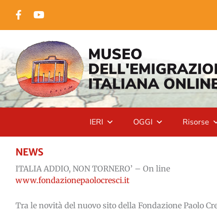
Vai
Facebook
YouTube
al
contenuto
IERI
OGGI
Risorse
NEWS
ITALIA ADDIO, NON TORNERO’ – On line
www.fondazionepaolocresci.it
Tra le novità del nuovo sito della Fondazione Paolo Cr