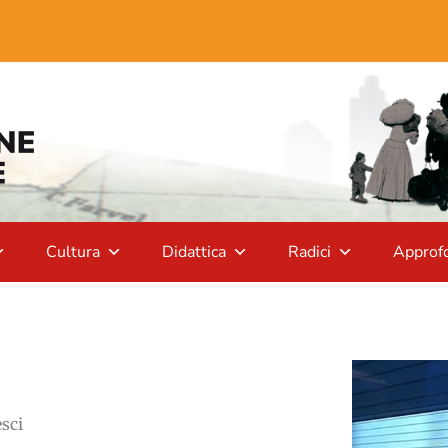
Cultura
Didattica
Radici
Approf
esci