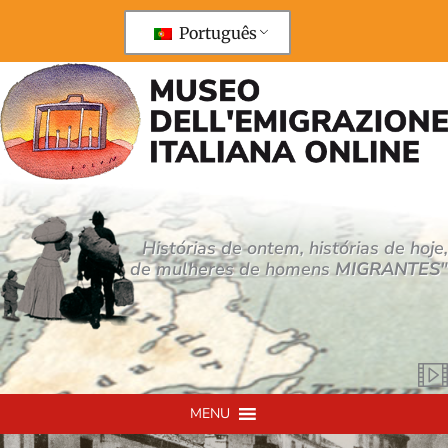
Saltar
para
Português
o
conteúdo
Histórias de ontem, histórias de hoje,
de mulheres de homens
MIGRANTES
"
MENU