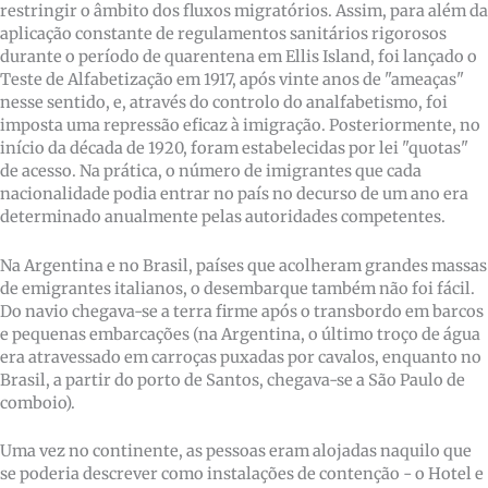
restringir o âmbito dos fluxos migratórios. Assim, para além da
aplicação constante de regulamentos sanitários rigorosos
durante o período de quarentena em Ellis Island, foi lançado o
Teste de Alfabetização em 1917, após vinte anos de "ameaças"
nesse sentido, e, através do controlo do analfabetismo, foi
imposta uma repressão eficaz à imigração. Posteriormente, no
início da década de 1920, foram estabelecidas por lei "quotas"
de acesso. Na prática, o número de imigrantes que cada
nacionalidade podia entrar no país no decurso de um ano era
determinado anualmente pelas autoridades competentes.
Na Argentina e no Brasil, países que acolheram grandes massas
de emigrantes italianos, o desembarque também não foi fácil.
Do navio chegava-se a terra firme após o transbordo em barcos
e pequenas embarcações (na Argentina, o último troço de água
era atravessado em carroças puxadas por cavalos, enquanto no
Brasil, a partir do porto de Santos, chegava-se a São Paulo de
comboio).
Uma vez no continente, as pessoas eram alojadas naquilo que
se poderia descrever como instalações de contenção - o Hotel e