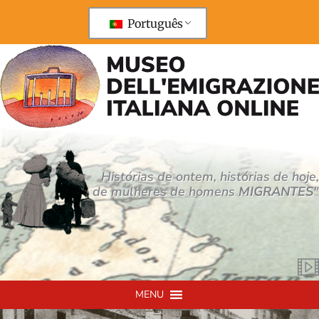
Saltar
para
Português
o
conteúdo
Histórias de ontem, histórias de hoje,
de mulheres de homens
MIGRANTES
"
MENU