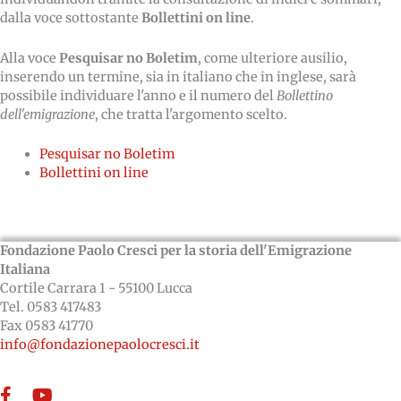
dalla voce sottostante
Bollettini on line
.
Alla voce
Pesquisar no Boletim
, come ulteriore ausilio,
inserendo un termine, sia in italiano che in inglese, sarà
possibile individuare l'anno e il numero del
Bollettino
dell'emigrazione
, che tratta l'argomento scelto.
Pesquisar no Boletim
Bollettini on line
Fondazione Paolo Cresci per la storia dell'Emigrazione
Italiana
Cortile Carrara 1 - 55100 Lucca
Tel. 0583 417483
Fax 0583 41770
info@fondazionepaolocresci.it
Facebook
YouTube