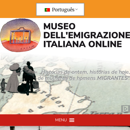
Saltar
para
Português
o
conteúdo
Histórias de ontem, histórias de hoje,
de mulheres de homens
MIGRANTES
"
MENU