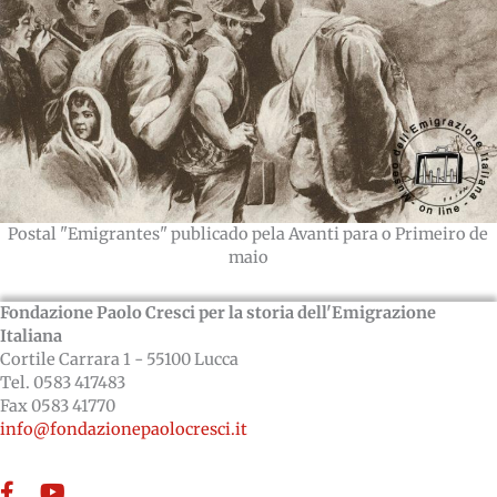
Postal "Emigrantes" publicado pela Avanti para o Primeiro de
maio
Fondazione Paolo Cresci per la storia dell'Emigrazione
Italiana
Cortile Carrara 1 - 55100 Lucca
Tel. 0583 417483
Fax 0583 41770
info@fondazionepaolocresci.it
Facebook
YouTube