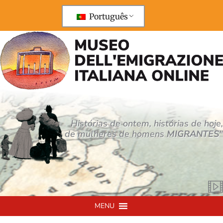
Saltar
para
Português
o
conteúdo
Histórias de ontem, histórias de hoje,
de mulheres de homens
MIGRANTES
"
MENU