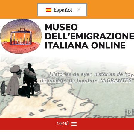
Ir
al
Español
contenido
Historias de ayer, historias de hoy,
de mujeres de hombres
MIGRANTES
"
MENÚ