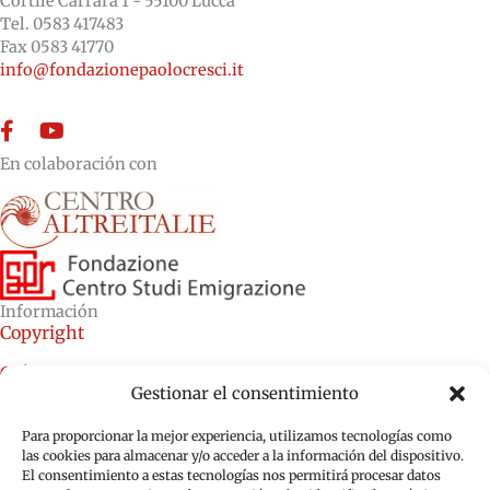
Cortile Carrara 1 - 55100 Lucca
Tel. 0583 417483
Fax 0583 41770
info@fondazionepaolocresci.it
Facebook
YouTube
En colaboración con
Información
Copyright
Créditos
Gestionar el consentimiento
Política de cookies (UE)
Para proporcionar la mejor experiencia, utilizamos tecnologías como
Política de privacidad (UE)
las cookies para almacenar y/o acceder a la información del dispositivo.
El consentimiento a estas tecnologías nos permitirá procesar datos