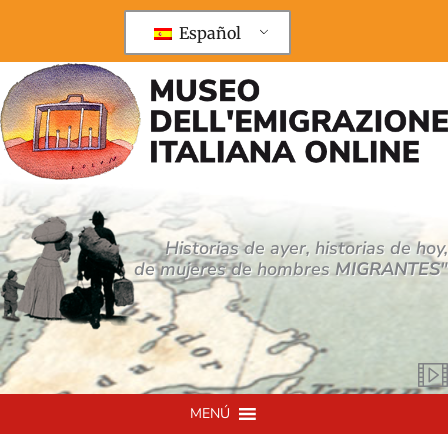
Ir
al
Español
contenido
Historias de ayer, historias de hoy,
de mujeres de hombres
MIGRANTES
"
MENÚ