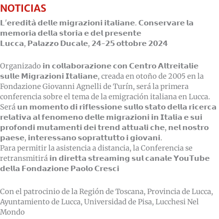
NOTICIAS
𝗟'𝗲𝗿𝗲𝗱𝗶𝘁𝗮̀ 𝗱𝗲𝗹𝗹𝗲 𝗺𝗶𝗴𝗿𝗮𝘇𝗶𝗼𝗻𝗶 𝗶𝘁𝗮𝗹𝗶𝗮𝗻𝗲. 𝗖𝗼𝗻𝘀𝗲𝗿𝘃𝗮𝗿𝗲 𝗹𝗮
𝗺𝗲𝗺𝗼𝗿𝗶𝗮 𝗱𝗲𝗹𝗹𝗮 𝘀𝘁𝗼𝗿𝗶𝗮 𝗲 𝗱𝗲𝗹 𝗽𝗿𝗲𝘀𝗲𝗻𝘁𝗲
𝗟𝘂𝗰𝗰𝗮, 𝗣𝗮𝗹𝗮𝘇𝘇𝗼 𝗗𝘂𝗰𝗮𝗹𝗲, 𝟮𝟰-𝟮𝟱 𝗼𝘁𝘁𝗼𝗯𝗿𝗲 𝟮𝟬𝟮𝟰
Organizado 𝗶𝗻 𝗰𝗼𝗹𝗹𝗮𝗯𝗼𝗿𝗮𝘇𝗶𝗼𝗻𝗲 𝗰𝗼𝗻 𝗖𝗲𝗻𝘁𝗿𝗼 𝗔𝗹𝘁𝗿𝗲𝗶𝘁𝗮𝗹𝗶𝗲
𝘀𝘂𝗹𝗹𝗲 𝗠𝗶𝗴𝗿𝗮𝘇𝗶𝗼𝗻𝗶 𝗜𝘁𝗮𝗹𝗶𝗮𝗻𝗲, creada en otoño de 2005 en la
Fondazione Giovanni Agnelli de Turín, será la primera
conferencia sobre el tema de la emigración italiana en Lucca.
Será 𝘂𝗻 𝗺𝗼𝗺𝗲𝗻𝘁𝗼 𝗱𝗶 𝗿𝗶𝗳𝗹𝗲𝘀𝘀𝗶𝗼𝗻𝗲 𝘀𝘂𝗹𝗹𝗼 𝘀𝘁𝗮𝘁𝗼 𝗱𝗲𝗹𝗹𝗮 𝗿𝗶𝗰𝗲𝗿𝗰𝗮
𝗿𝗲𝗹𝗮𝘁𝗶𝘃𝗮 𝗮𝗹 𝗳𝗲𝗻𝗼𝗺𝗲𝗻𝗼 𝗱𝗲𝗹𝗹𝗲 𝗺𝗶𝗴𝗿𝗮𝘇𝗶𝗼𝗻𝗶 𝗶𝗻 𝗜𝘁𝗮𝗹𝗶𝗮 𝗲 𝘀𝘂𝗶
𝗽𝗿𝗼𝗳𝗼𝗻𝗱𝗶 𝗺𝘂𝘁𝗮𝗺𝗲𝗻𝘁𝗶 𝗱𝗲𝗶 𝘁𝗿𝗲𝗻𝗱 𝗮𝘁𝘁𝘂𝗮𝗹𝗶 𝗰𝗵𝗲, 𝗻𝗲𝗹 𝗻𝗼𝘀𝘁𝗿𝗼
𝗽𝗮𝗲𝘀𝗲, 𝗶𝗻𝘁𝗲𝗿𝗲𝘀𝘀𝗮𝗻𝗼 𝘀𝗼𝗽𝗿𝗮𝘁𝘁𝘂𝘁𝘁𝗼 𝗶 𝗴𝗶𝗼𝘃𝗮𝗻𝗶.
Para permitir la asistencia a distancia, la Conferencia se
retransmitirá 𝗶𝗻 𝗱𝗶𝗿𝗲𝘁𝘁𝗮 𝘀𝘁𝗿𝗲𝗮𝗺𝗶𝗻𝗴 𝘀𝘂𝗹 𝗰𝗮𝗻𝗮𝗹𝗲 𝗬𝗼𝘂𝗧𝘂𝗯𝗲
𝗱𝗲𝗹𝗹𝗮 𝗙𝗼𝗻𝗱𝗮𝘇𝗶𝗼𝗻𝗲 𝗣𝗮𝗼𝗹𝗼 𝗖𝗿𝗲𝘀𝗰𝗶
Con el patrocinio de la Región de Toscana, Provincia de Lucca,
Ayuntamiento de Lucca, Universidad de Pisa, Lucchesi Nel
Mondo