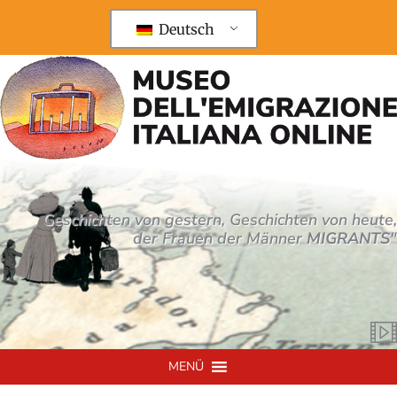
Zum
Inhalt
Deutsch
springen
Geschichten von gestern, Geschichten von heute,
der Frauen der Männer
MIGRANTS
"
MENÜ