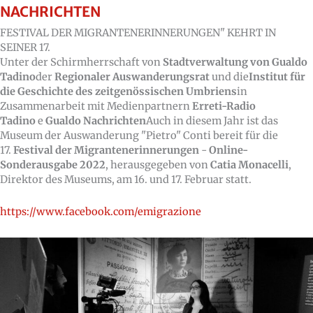
NACHRICHTEN
FESTIVAL DER MIGRANTENERINNERUNGEN" KEHRT IN
SEINER 17.
Unter der Schirmherrschaft von
Stadtverwaltung von Gualdo
Tadino
der
Regionaler Auswanderungsrat
und die
Institut für
die Geschichte des zeitgenössischen Umbriens
in
Zusammenarbeit mit Medienpartnern
Erreti-Radio
Tadino
e
Gualdo Nachrichten
Auch in diesem Jahr ist das
Museum der Auswanderung "Pietro" Conti bereit für die
17.
Festival der Migrantenerinnerungen
-
Online-
Sonderausgabe 2022
, herausgegeben von
Catia Monacelli
,
Direktor des Museums, am 16. und 17. Februar statt.
https://www.facebook.com/emigrazione