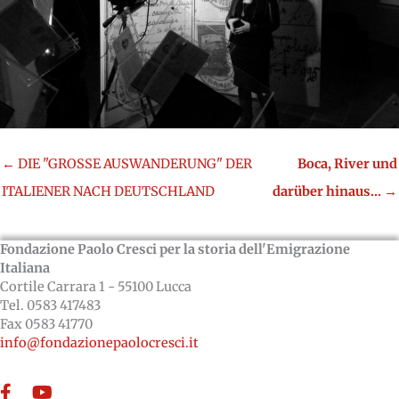
← DIE "GROSSE AUSWANDERUNG" DER
Boca, River und
ITALIENER NACH DEUTSCHLAND
darüber hinaus...
→
Fondazione Paolo Cresci per la storia dell'Emigrazione
Italiana
Cortile Carrara 1 - 55100 Lucca
Tel. 0583 417483
Fax 0583 41770
info@fondazionepaolocresci.it
Facebook
YouTube