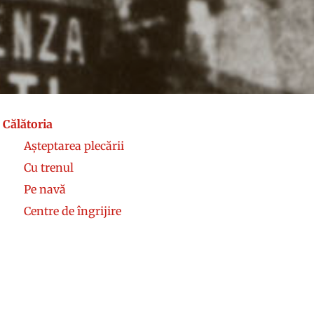
Călătoria
Așteptarea plecării
Cu trenul
Pe navă
Centre de îngrijire