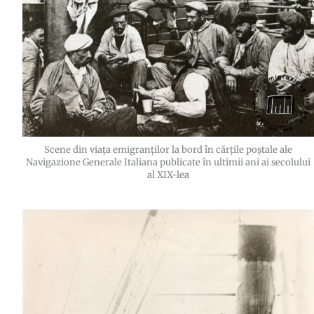
Scene din viața emigranților la bord în cărțile poștale ale
Navigazione Generale Italiana publicate în ultimii ani ai secolului
al XIX-lea