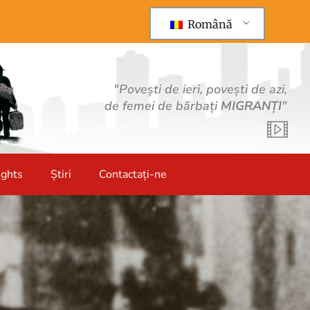
Română
"Povești de ieri, povești de azi,
de femei de bărbați
MIGRANȚI
"
ights
Știri
Contactați-ne