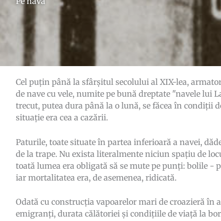
Pe navă
Cel puțin până la sfârșitul secolului al XIX-lea, armator
de nave cu vele, numite pe bună dreptate "navele lui Lază
trecut, putea dura până la o lună, se făcea în condiții
situație era cea a cazării.
Paturile, toate situate în partea inferioară a navei, dă
de la trape. Nu exista literalmente niciun spațiu de loc
toată lumea era obligată să se mute pe punți: bolile - p
iar mortalitatea era, de asemenea, ridicată.
Odată cu construcția vapoarelor mari de croazieră în 
emigranți, durata călătoriei și condițiile de viață la b