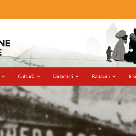
Cultură
Didactică
Rădăcini
Ins