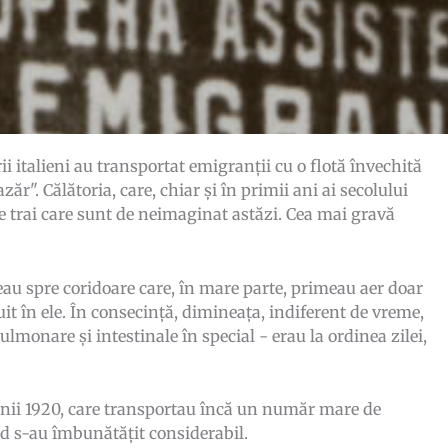
ii italieni au transportat emigranții cu o flotă învechită
r". Călătoria, care, chiar și în primii ani ai secolului
 de trai care sunt de neimaginat astăzi. Cea mai gravă
deau spre coridoare care, în mare parte, primeau aer doar
uit în ele. În consecință, dimineața, indiferent de vreme,
ulmonare și intestinale în special - erau la ordinea zilei,
anii 1920, care transportau încă un număr mare de
ord s-au îmbunătățit considerabil.