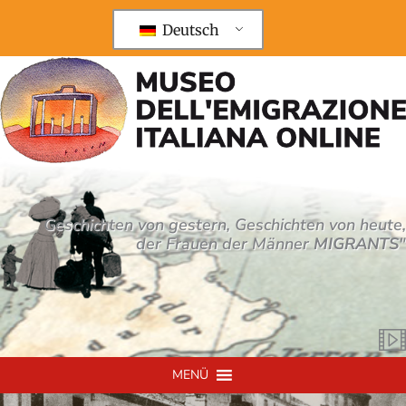
Zum
Inhalt
Deutsch
springen
Geschichten von gestern, Geschichten von heute,
der Frauen der Männer
MIGRANTS
"
MENÜ